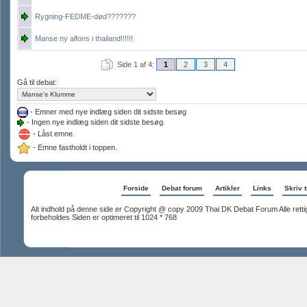
Rygning-FEDME-død???????
Manse ny alfons i thailand!!!!!!
Side 1 af 4:
1
2
3
4
Gå til debat:
- Emner med nye indlæg siden dit sidste besøg
- Ingen nye indlæg siden dit sidste besøg.
- Låst emne.
- Emne fastholdt i toppen.
Forside
Debat forum
Artikler
Links
Skriv t
Alt indhold på denne side er Copyright @ copy 2009 Thai DK Debat Forum Alle rett
forbeholdes Siden er optimeret til 1024 * 768