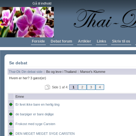
Gå til indhold
Forside
Debat forum
Artikler
Links
Skriv til os
Se debat
Thai-Dk Din debat side
:: Bo og leve i Thailand :: Manse's Klumme
Hvem er her? 3 gæst(er)
Side 1 af 4:
1
2
3
4
Emne
Er livet ikke bare en herlig ting
de barpiger er bare dejlige
Frokost med syge Carsten
DEN MEGET MEGET SYGE CARSTEN