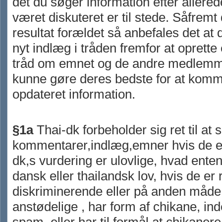
det du søger information efter allered
været diskuteret er til stede. Såfremt 
resultat forældet så anbefales det at 
nyt indlæg i tråden fremfor at oprette 
tråd om emnet og de andre medlemme
kunne gøre deres bedste for at kom
opdateret information.
§1a
Thai-dk forbeholder sig ret til at s
kommentarer,indlæg,emner hvis de ef
dk,s vurdering er ulovlige, hvad enten 
dansk eller thailandsk lov, hvis de er 
diskriminerende eller på anden måde
anstødelige , har form af chikane, in