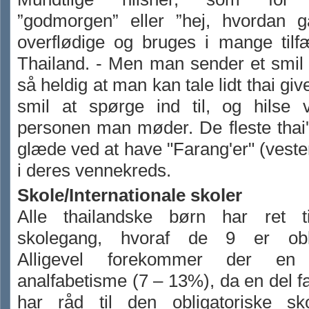
”godmorgen” eller ”hej, hvordan g
overflødige og bruges i mange tilf
Thailand. - Men man sender et smil
så heldig at man kan tale lidt thai giv
smil at spørge ind til, og hilse v
personen man møder. De fleste thai'
glæde ved at have "Farang'er" (vest
i deres vennekreds.
Skole/Internationale skoler
Alle thailandske børn har ret t
skolegang, hvoraf de 9 er oblig
Alligevel forekommer der en
analfabetisme (7 – 13%), da en del fa
har råd til den obligatoriske sko