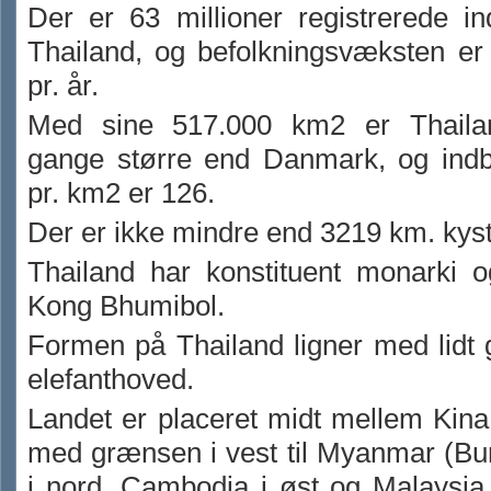
Der er 63 millioner registrerede i
Thailand, og befolkningsvæksten er
pr. år.
Med sine 517.000 km2 er Thaila
gange større end Danmark, og indby
pr. km2 er 126.
Der er ikke mindre end 3219 km. kystl
Thailand har konstituent monarki o
Kong Bhumibol.
Formen på Thailand ligner med lidt g
elefanthoved.
Landet er placeret midt mellem Kina
med grænsen i vest til Myanmar (Bu
i nord, Cambodja i øst og Malaysia