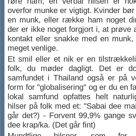
røre ham; en verbal hilsen er no
overfor munke er vigtigt. Kvinder bør 
en munk, eller række ham noget di
der er ikke noget forgjort i, at prøve
kontakt eller snakke med en munk, 
meget venlige.
Et smil eller et nik er en tilstrækkeli
folk, du møder dagligt. Det er do
samfundet i Thailand også er på 
form for "globalisering" og er du en fa
lokal samfund opfattes helt naturl
hilser på folk med et: "Sabai dee ma
går det?) - Forvent 99,9% gange sv
dee krap/ka. (Det går fint)
Mundtlige hilsner, som for 