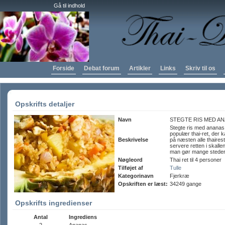
Gå til indhold
Forside
Debat forum
Artikler
Links
Skriv til os
Opskrifts detaljer
Navn
STEGTE RIS MED A
Stegte ris med ananas
populær thai-ret, der 
Beskrivelse
på næsten alle thaires
servere retten i skall
man gør mange steder 
Nøgleord
Thai ret til 4 personer
Tilføjet af
Tulle
Kategorinavn
Fjerkræ
Opskriften er læst:
34249 gange
Opskrifts ingredienser
Antal
Ingrediens