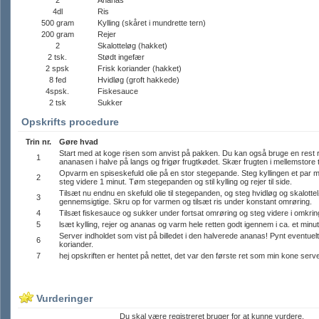
2
Ananas
4dl
Ris
500 gram
Kylling (skåret i mundrette tern)
200 gram
Rejer
2
Skalotteløg (hakket)
2 tsk.
Stødt ingefær
2 spsk
Frisk koriander (hakket)
8 fed
Hvidløg (groft hakkede)
4spsk.
Fiskesauce
2 tsk
Sukker
Opskrifts procedure
Trin nr.
Gøre hvad
Start med at koge risen som anvist på pakken. Du kan også bruge en rest r
1
ananasen i halve på langs og frigør frugtkødet. Skær frugten i mellemstore 
Opvarm en spiseskefuld olie på en stor stegepande. Steg kyllingen et par mi
2
steg videre 1 minut. Tøm stegepanden og stil kylling og rejer til side.
Tilsæt nu endnu en skefuld olie til stegepanden, og steg hvidløg og skalottelø
3
gennemsigtige. Skru op for varmen og tilsæt ris under konstant omrøring.
4
Tilsæt fiskesauce og sukker under fortsat omrøring og steg videre i omkring
5
lsæt kylling, rejer og ananas og varm hele retten godt igennem i ca. et minut
Server indholdet som vist på billedet i den halverede ananas! Pynt eventuelt
6
koriander.
7
hej opskriften er hentet på nettet, det var den første ret som min kone serv
Vurderinger
Du skal være registreret bruger for at kunne vurdere.