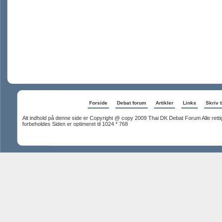
Forside
Debat forum
Artikler
Links
Skriv t
Alt indhold på denne side er Copyright @ copy 2009 Thai DK Debat Forum Alle rett
forbeholdes Siden er optimeret til 1024 * 768