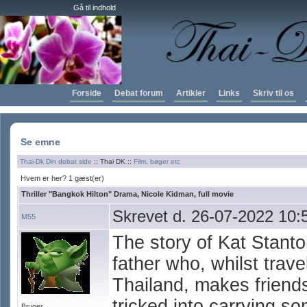
Gå til indhold
Forside
Debat forum
Artikler
Links
Skriv til os
Se emne
Thai-Dk Din debat side
:: Thai DK ::
Film, bøger etc
Hvem er her? 1 gæst(er)
Thriller "Bangkok Hilton" Drama, Nicole Kidman, full movie
Skrevet d. 26-07-2022 10:
M55
The story of Kat Stant
father who, whilst trave
Thailand, makes friends
tricked into carrying s
Bruger