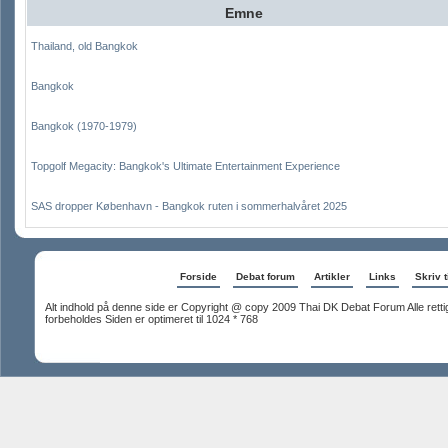
Emne
Thailand, old Bangkok
Bangkok
Bangkok (1970-1979)
Topgolf Megacity: Bangkok's Ultimate Entertainment Experience
SAS dropper København - Bangkok ruten i sommerhalvåret 2025
Forside
Debat forum
Artikler
Links
Skriv t
Alt indhold på denne side er Copyright @ copy 2009 Thai DK Debat Forum Alle rett
forbeholdes Siden er optimeret til 1024 * 768