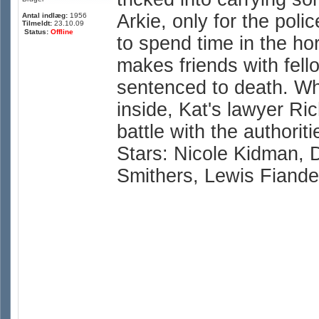
Arkie, only for the poli
Antal indlæg:
1956
Tilmeldt:
23.10.09
Status:
Offline
to spend time in the ho
makes friends with fel
sentenced to death. Whi
inside, Kat's lawyer Ri
battle with the authorit
Stars: Nicole Kidman, 
Smithers, Lewis Fiande