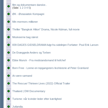
film og dokumentare danske..
(Side:
1
2
3
4
5
)
ØK - Østasiatisk Kompagni
Min mormors millioner
Thriller "Bangkok Hilton" Drama, Nicole Kidman, full movie
Moskeerne bag sløret
839 DAGES GIDSELDRAMA fulgt fra sidelinjen Forfatter: Poul Erik Larsen
De Enæggede Anders og Torben
Ebbe Munck - Fra modstandsmand til hofchef
Born Free - Lonne-en topgangsters livshistorie af Peter Grønlund
At være sømand
The Rescue/ Thirteen Lives (2022) Official Trailer
Thailand | DW Documentary
Turisme: når kvinder leder efter kærlighed
Jutlandia.