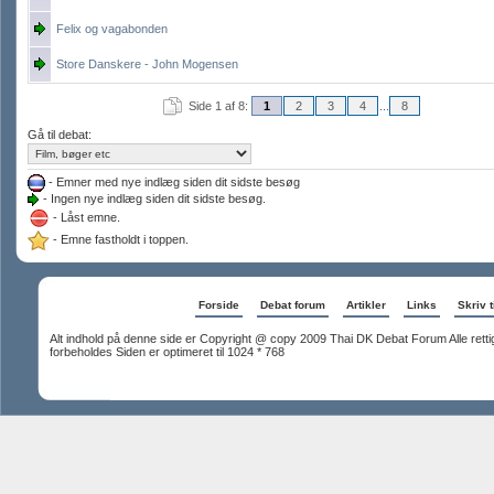
Felix og vagabonden
Store Danskere - John Mogensen
Side 1 af 8:
1
2
3
4
...
8
Gå til debat:
- Emner med nye indlæg siden dit sidste besøg
- Ingen nye indlæg siden dit sidste besøg.
- Låst emne.
- Emne fastholdt i toppen.
Forside
Debat forum
Artikler
Links
Skriv t
Alt indhold på denne side er Copyright @ copy 2009 Thai DK Debat Forum Alle rett
forbeholdes Siden er optimeret til 1024 * 768