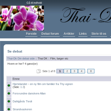
Gå til indhold
Forside
Debat forum
Artikler
Links
Skriv til os
Se debat
Thai-Dk Din debat side
:: Thai DK :: Film, bøger etc
Hvem er her? 4 gæst(er)
Side 1 af 8:
1
2
3
4
...
8
Emne
Hjertelandet – en ny film om familier fra Thy-egnen
(Side:
1
2
)
Forsvundne danskere Allan
Dahlgårds Tivoli
Strandvaskeren