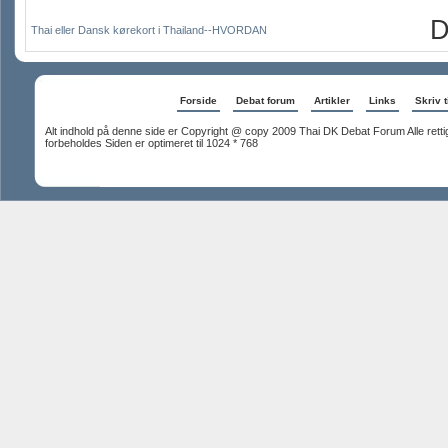
D
Thai eller Dansk kørekort i Thailand--HVORDAN
Forside
Debat forum
Artikler
Links
Skriv t
Alt indhold på denne side er Copyright @ copy 2009 Thai DK Debat Forum Alle rett
forbeholdes Siden er optimeret til 1024 * 768