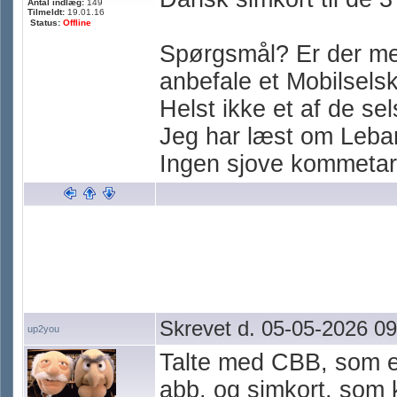
Antal indlæg:
149
Tilmeldt:
19.01.16
Status:
Offline
Spørgsmål? Er der m
anbefale et Mobilsel
Helst ikke et af de s
Jeg har læst om Lebar
Ingen sjove kommetar
Skrevet d. 05-05-2026 09
up2you
Talte med CBB, som er
abb. og simkort, som