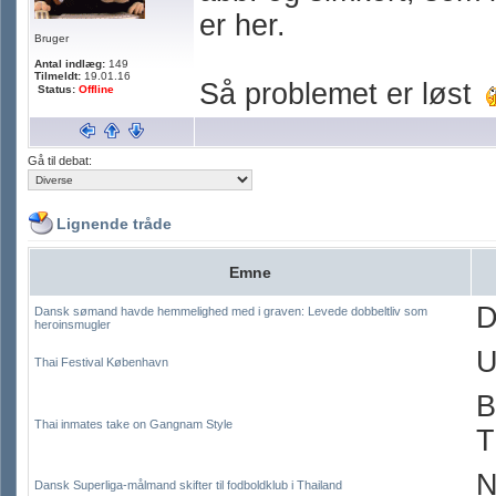
er her.
Bruger
Antal indlæg:
149
Tilmeldt:
19.01.16
Så problemet er løst
Status:
Offline
Gå til debat:
Lignende tråde
Emne
D
Dansk sømand havde hemmelighed med i graven: Levede dobbeltliv som
heroinsmugler
U
Thai Festival København
B
Thai inmates take on Gangnam Style
T
N
Dansk Superliga-målmand skifter til fodboldklub i Thailand