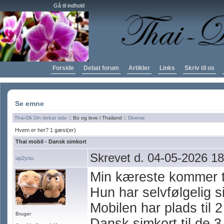
Gå til indhold
Forside
Debat forum
Artikler
Links
Skriv til os
Se emne
Thai-Dk Din debat side
:: Bo og leve i Thailand ::
Diverse
Hvem er her? 1 gæst(er)
Thai mobil - Dansk simkort
Skrevet d. 04-05-2026 18
up2you
Min kæreste kommer t
Hun har selvfølgelig 
Mobilen har plads til 2
Bruger
Dansk simkort til de 