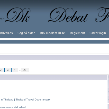
kriv til os
Søg på siden
Bliv medlem HER:
Reglement
Sikker login
d
2
3
4
...
26
 in Thailand | Thailand Travel Documentary
få økonomisk sikkerhed