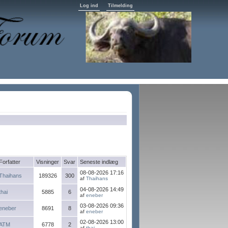
Log ind
Tilmelding
Forfatter
Visninger
Svar
Seneste indlæg
08-08-2026 17:16
Thaihans
189326
300
af
Thaihans
04-08-2026 14:49
thai
5885
6
af
eneber
03-08-2026 09:36
eneber
8691
8
af
eneber
02-08-2026 13:00
ATM
6778
2
af
thai