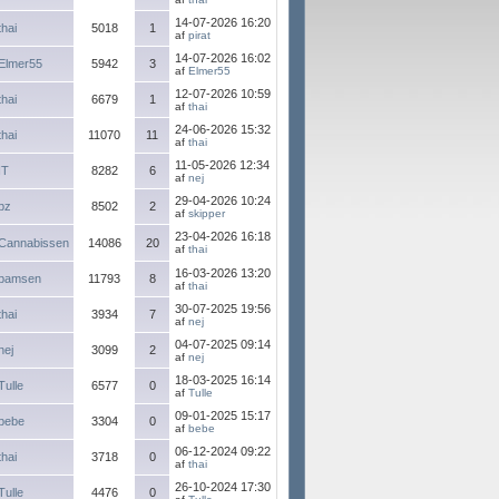
14-07-2026 16:20
thai
5018
1
af
pirat
14-07-2026 16:02
Elmer55
5942
3
af
Elmer55
12-07-2026 10:59
thai
6679
1
af
thai
24-06-2026 15:32
thai
11070
11
af
thai
11-05-2026 12:34
IT
8282
6
af
nej
29-04-2026 10:24
bz
8502
2
af
skipper
23-04-2026 16:18
Cannabissen
14086
20
af
thai
16-03-2026 13:20
bamsen
11793
8
af
thai
30-07-2025 19:56
thai
3934
7
af
nej
04-07-2025 09:14
nej
3099
2
af
nej
18-03-2025 16:14
Tulle
6577
0
af
Tulle
09-01-2025 15:17
bebe
3304
0
af
bebe
06-12-2024 09:22
thai
3718
0
af
thai
26-10-2024 17:30
Tulle
4476
0