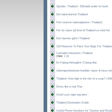
Sporløs: Thailand - Efterladt under en busk
Det naturskønne Thailand
Fem skønne nationalparker i Thailand
Før du rejser på ferie til Thailand se med her
Den danske gård i Thailand
100 Reasons To Pack Your Bags For Thailan
Cannabis industrien i Thailand
(Side:
1
2
)
En Falang Kirkegård i Chiang Mai
Udenrigsministeriet fraråder rejser til visse 
Thailand: How high is the risk of a coup? | 
Dress like a real Thai
Good Luck siger jeg bare -
Thailand Destination Guide:
Useful Phone Numbers for Tourists and Reside