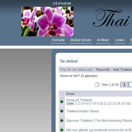
Gå til indhold
Forside
Debat forum
Artikler
Links
S
Se debat
Thai-Dk Din debat side
:: Rejsemål :: Hele Thailan
Hvem er her? 11 gæst(er)
Side 1 af 26:
1
Emne
Smag på Thailand
(Side:
1
2
3
4
5
6
7
8
9
10
11
12
13
14
15
16
)
Thailand Insider Series
Discover Thailand | The Most Amazing Places
Min mor giftede sig hundrede procent for at 